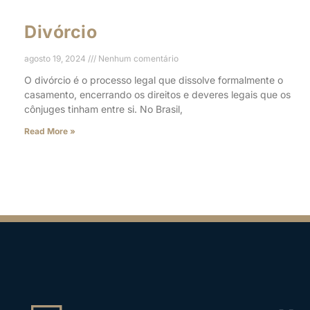
Divórcio
agosto 19, 2024
Nenhum comentário
O divórcio é o processo legal que dissolve formalmente o
casamento, encerrando os direitos e deveres legais que os
cônjuges tinham entre si. No Brasil,
Read More »