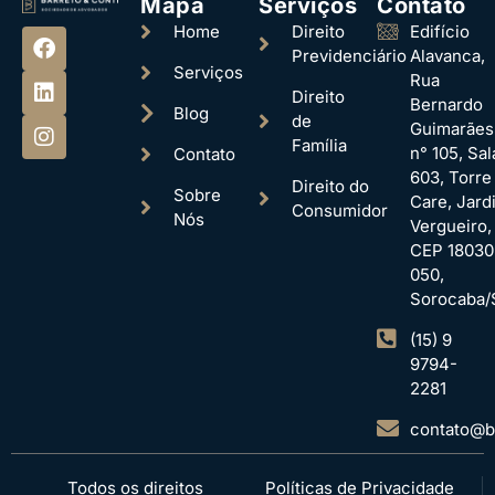
Mapa
Serviços
Contato
Home
Direito
Edifício
Previdenciário
Alavanca,
Serviços
Rua
Direito
Bernardo
Blog
de
Guimarães
Família
n° 105, Sal
Contato
603, Torre
Direito do
Sobre
Care, Jard
Consumidor
Nós
Vergueiro,
CEP 18030
050,
Sorocaba/
(15) 9
9794-
2281
contato@ba
Todos os direitos
Políticas de Privacidade