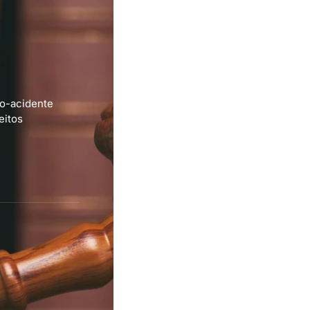
io-acidente
eitos
r