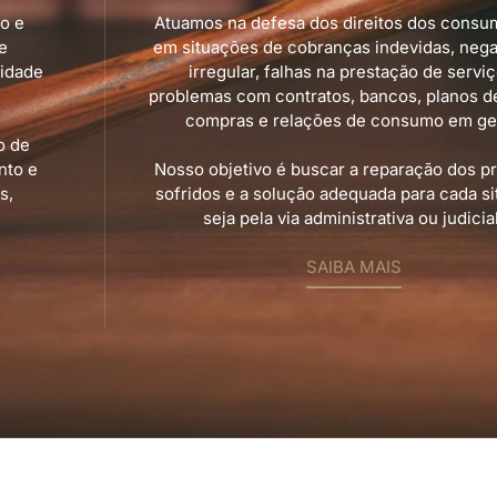
o e
Atuamos na defesa dos direitos dos consu
e
em situações de cobranças indevidas, nega
lidade
irregular, falhas na prestação de serviç
problemas com contratos, bancos, planos d
compras e relações de consumo em ger
o de
nto e
Nosso objetivo é buscar a reparação dos pr
s,
sofridos e a solução adequada para cada si
seja pela via administrativa ou judicial
SAIBA MAIS