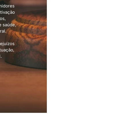
midores
tivação
os,
e saúde,
al.
ejuízos
tuação,
.