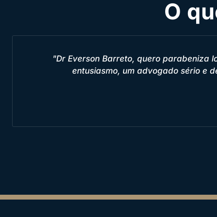
O qu
"Fui muito bem recebido pelos advogados qu