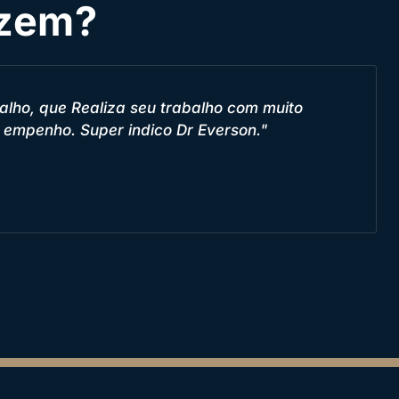
izem?
mas que a princípio eu achava que não teria