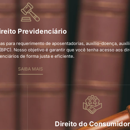
ireito Previdenciário
as para requerimento de aposentadorias, auxílio-doença, auxíl
BPC). Nosso objetivo é garantir que você tenha acesso aos dir
enciários de forma justa e eficiente.
SAIBA MAIS
Direito do Consumido