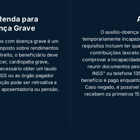
Renda para
nça Grave
O auxílio-doença
temporariamente incapaze
dos com doença grave é um
requisitos incluem ter qu
imposto sobre rendimentos
contribuições (exceto
ireito, o beneficiário deve
comprovar a incapacidade 
er, cardiopatia grave,
reunir documentos pess
 necessário obter um laudo
INSS" ou telefone 13
NSS ou ao órgão pagador
benefício é pago enquanto
enção pode ser retroativa e
Caso negado, é possível
a aposentadoria ou pensão.
recebem os primeiros 15