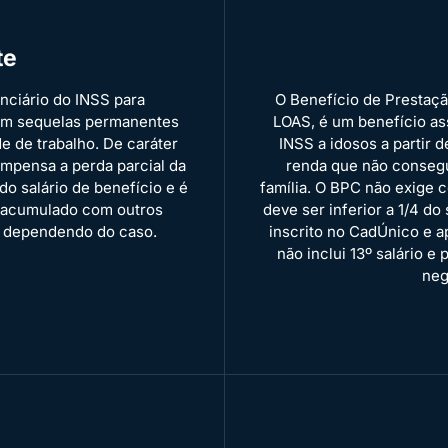
te
nciário do INSS para
O Benefício de Prestaç
com sequelas permanentes
LOAS, é um benefício as
e de trabalho. De caráter
INSS a idosos a partir 
compensa a perda parcial da
renda que não conseg
o salário de benefício e é
família. O BPC não exige c
er acumulado com outros
deve ser inferior a 1/4 do 
a, dependendo do caso.
inscrito no CadÚnico e a
não inclui 13º salário 
neg