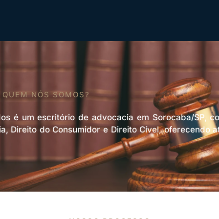
QUEM NÓS SOMOS?
os é um escritório de advocacia em Sorocaba/SP, c
lia, Direito do Consumidor e Direito Cível, oferecendo 