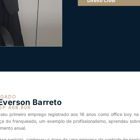
Direito Cível
OGADO
 Everson Barreto
SP 468.806
u seu primeiro emprego registrado aos 16 anos como office boy 
nça do franqueado, um exemplo de profissionalismo, aprendeu sobre
amento anual.
sse período, conheceu o dono de uma empresa de controle de pragas