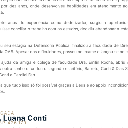
 por dez anos, onde desenvolveu habilidades em atendimento ao 
a.
te anos de experiência como dedetizador, surgiu a oportunida
uisse conciliar o trabalho com os estudos, decidiu abandonar a e
iu seu estágio na Defensoria Pública, finalizou a faculdade de Di
da OAB. Apesar das dificuldades, passou no exame e lançou-se no
ajuda da amiga e colega de faculdade Dra. Emilin Rocha, abriu s
ou outro sonho e fundou o segundo escritório, Barreto, Conti & Dia
onti e Gercilei Ferri.
a que tudo isso só foi possível graças a Deus e ao apoio incondicio
os.
OGADA
. Luana Conti
SP 426.179