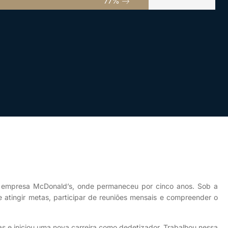
100
%
na empresa McDonald’s, onde permaneceu por cinco anos. Sob a
 atingir metas, participar de reuniões mensais e compreender o
 e iniciou uma nova carreira como dedetizador. Trabalhou nessa