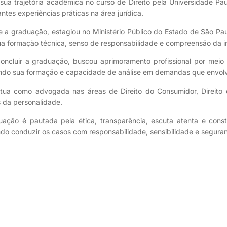
u sua trajetória acadêmica no curso de Direito pela Universidade P
ntes experiências práticas na área jurídica.
 a graduação, estagiou no Ministério Público do Estado de São Paul
ua formação técnica, senso de responsabilidade e compreensão da i
oncluir a graduação, buscou aprimoramento profissional por meio 
ndo sua formação e capacidade de análise em demandas que envolvem
atua como advogada nas áreas de Direito do Consumidor, Direito d
s da personalidade.
uação é pautada pela ética, transparência, escuta atenta e con
do conduzir os casos com responsabilidade, sensibilidade e seguranç