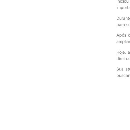
Inicio
importa
Durante
para s
Após c
amplia
Hoje, 
direito
Sua at
buscan