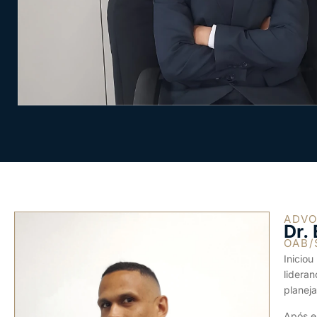
ADV
Dr.
OAB/
Inicio
lidera
planej
Após e