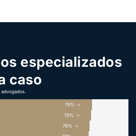
os especializados
a caso
s advogados.
100
%
100
%
100
%