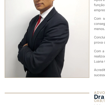
função
empres
Com se
conseg
menos.
Conclu
prova 
Com a 
realiz
Luana C
Acredit
sucess
ADV
Dra
OAB/