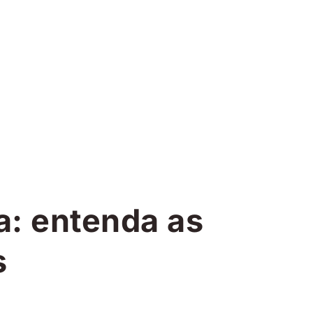
a: entenda as
s