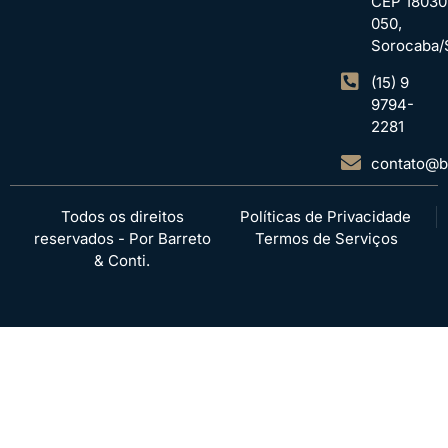
CEP 18030
050,
Sorocaba/
(15) 9
9794-
2281
contato@ba
Todos os direitos
Políticas de Privacidade
reservados - Por Barreto
Termos de Serviços
& Conti.