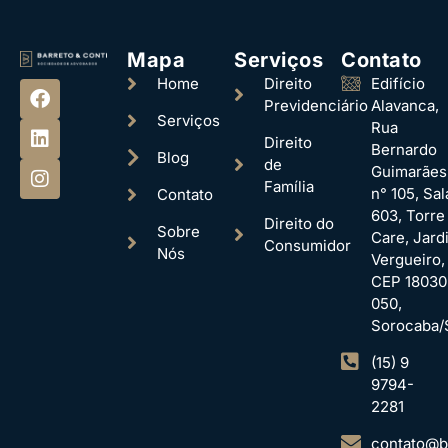
Mapa
Serviços
Contato
Home
Direito
Edifício
Previdenciário
Alavanca,
Serviços
Rua
Direito
Bernardo
Blog
de
Guimarães
Família
n° 105, Sal
Contato
603, Torre
Direito do
Sobre
Care, Jard
Consumidor
Nós
Vergueiro,
CEP 18030
050,
Sorocaba/
(15) 9
9794-
2281
contato@ba