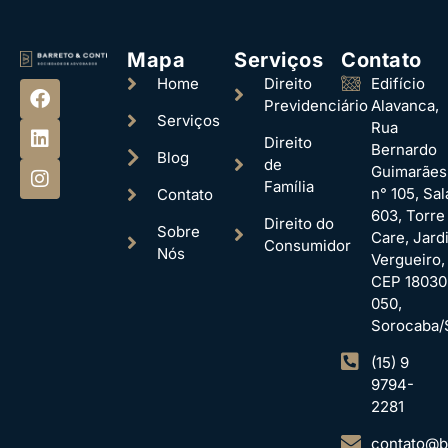
Mapa
Serviços
Contato
Home
Direito
Edifício
Previdenciário
Alavanca,
Serviços
Rua
Direito
Bernardo
Blog
de
Guimarães
Família
n° 105, Sal
Contato
603, Torre
Direito do
Sobre
Care, Jard
Consumidor
Nós
Vergueiro,
CEP 18030
050,
Sorocaba/
(15) 9
9794-
2281
contato@ba