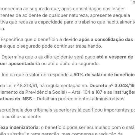
i
concedida ao segurado que, após consolidação das lesões
rentes de acidente de qualquer natureza, apresente sequela
itiva que reduza a capacidade para o trabalho que habitualment
ia.
 Especifica que o benefício é devido
após a consolidação das
s
e que o segurado pode continuar trabalhando.
 Determina que o auxílio-acidente será pago
até a véspera de
uer aposentadoria
ou até o óbito do segurado.
 Indica que o valor corresponde a
50% do salário de benefício
da Lei nº 8.213/91, há regulamentação no:
Decreto nº 3.048/1
lamento da Previdência Social) – Arts. 104 a 107 e as
Instruçõe
ativas do INSS
– Detalham procedimentos administrativos.
isprudência dos tribunais superiores já pacificou importantes p
 o auxílio-acidente:
eza indenizatória
: o benefício pode ser acumulado com o salár
não substitui a remuneração, mas compensa a redução da