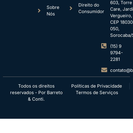
603, Torre
Direito do
Sobre
Care, Jard
Consumidor
Nós
Vergueiro,
CEP 18030
050,
Sorocaba/
(15) 9
9794-
2281
contato@ba
Todos os direitos
Políticas de Privacidade
reservados - Por Barreto
Termos de Serviços
& Conti.