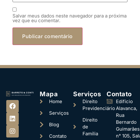
Salvar meus dados neste navegador para a próxima
vez que eu comentar.
Mapa
Serviços
Contato
Home
Direito
Edifício
Previdenciário
Alavanca,
Serviços
Rua
Direito
Bernardo
Blog
de
Guimarães
Família
n° 105, Sal
Contato