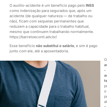
O auxílio-acidente é um benefício pago pelo
INSS
como indenização para segurados que, após um
acidente (de qualquer natureza — de trabalho ou
não), ficam com sequelas permanentes que
reduzem a capacidade para o trabalho habitual,
mesmo que continuem trabalhando normalmente.
https://barretoeconti.adv.br/
Esse benefício
não substitui o salário
, e sim é pago
junto com ele, até a aposentadoria.
O
a
-
a
t
p
o
p
a
e