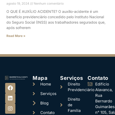
agosto 19, 2024
Nenhum comentário
O QUE É AUXÍLIO ACIDENTE? O auxílio-acidente é um
benefício previdenciário concedido pelo Instituto Nacional
do Seguro Social (INSS) aos trabalhadores segurados que,
após sofrerem
Read More »
Mapa
Serviços
Contato
Home
Direito
Edifício
Previdenciário
Alavanca,
Serviços
Rua
Direito
Bernardo
Blog
de
Guimarães
Família
n° 105, Sal
Contato