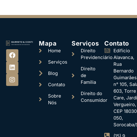
Mapa
Serviços
Contato
Home
Direito
Edifício
Previdenciário
Alavanca,
Serviços
Rua
Direito
Bernardo
Blog
de
Guimarães
Família
n° 105, Sal
Contato
603, Torre
Direito do
Sobre
Care, Jard
Consumidor
Nós
Vergueiro,
CEP 18030
050,
Sorocaba/
(15) 9