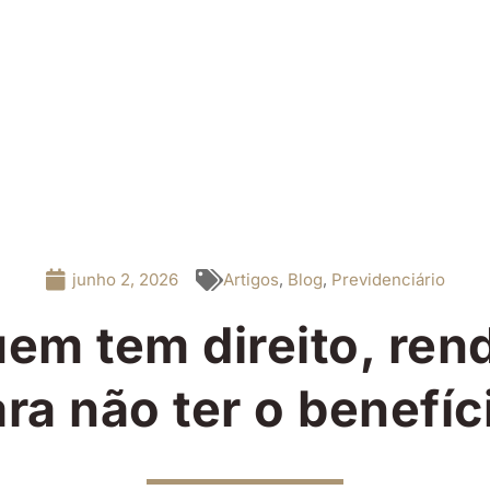
junho 2, 2026
Artigos
,
Blog
,
Previdenciário
m tem direito, rend
ra não ter o benefí