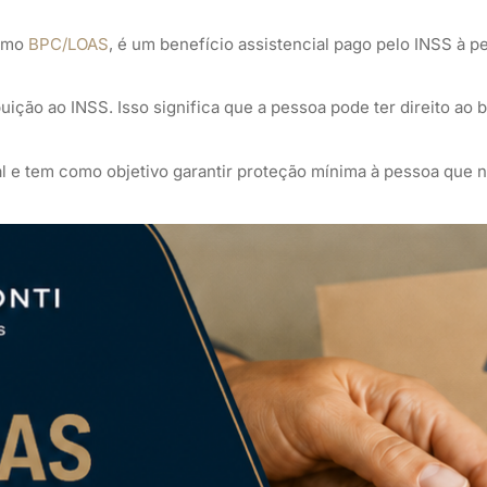
como
BPC/LOAS
, é um benefício assistencial pago pelo INSS à 
uição ao INSS. Isso significa que a pessoa pode ter direito a
l e tem como objetivo garantir proteção mínima à pessoa que 