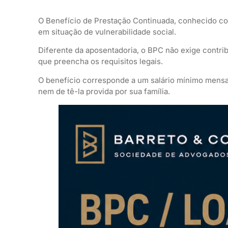
O Benefício de Prestação Continuada, conhecido 
em situação de vulnerabilidade social.
Diferente da aposentadoria, o BPC não exige contrib
que preencha os requisitos legais.
O benefício corresponde a um salário mínimo mensa
nem de tê-la provida por sua família.