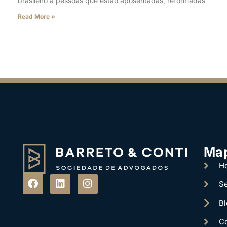
brasileiro a pessoas que estão aposentadas, reformadas
Read More »
Ma
H
Se
Bl
Co